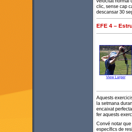
velocitat normal 
clic, sense cap c
descansar 30 sego
EFE 4 – Estr
View Larger
Aquests exercicis
la setmana duran
encaixat perfect
fer aquests exerc
Convé notar que 
específics de re