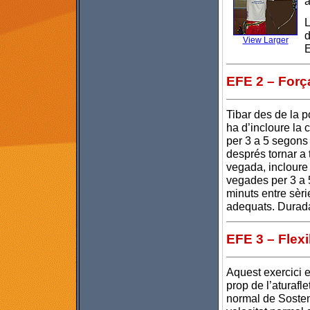
a
L
d
View Larger
E
EFE 2 – Forç
Tibar des de la p
ha d’incloure la 
per 3 a 5 segons 
després tornar a t
vegada, incloure 
vegades per 3 a 5
minuts entre sèri
adequats. Durada
EFE 3 – Flexib
Aquest exercici e
prop de l’aturafle
normal de Sosten