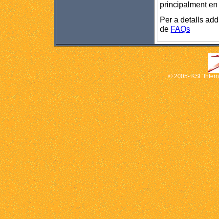
principalment en
Per a detalls add
de
FAQs
© 2005- KSL Interna