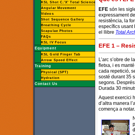
KSL Shot C.'X' Total Science
Angular Movement
EFE
són les sigl
Videos
expressament des
Shot Sequence Gallery
resistència, la fo
Breathing Cycle
específics usant 
Scapulae Photos
el llibre
Total Arc
FAQs
KSL IV Focus
EFE 1 – Resi
Equipment
KSL Gold Finger Tab
L’arc s’obre de l
Arrow Speed Effect
fletxa, i es mant
Training
cada repetició, 
Physical (SPT)
sosté durant 35 
Hydration
segons. Després 
Contact Us
Durada 30 minut
Aquest exercici 
d’altra manera l’
comença a notar.
N
p
d