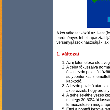
A két változat közül az 1-est (
eredményes lehet tapasztalt íjá
versenyíjászok használják, akik 
1. változat
Az íj felemelése elott ve
A célra fókuszálva normál
és a kezdo pozíció közöt
súlypontunkat is, emellet
kapkodó.
A kezdo pozíció után, az 
azt érezzük, hogy erot ny
A terhelés-áthelyezés kez
mintegy 30-50%-át lassan
természetesen megállapod
Ettol a ponttól kezdve ta