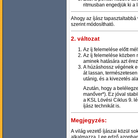
ritmusban engedjük ki a 
Ahogy az íjász tapasztaltabbá v
szerint módosítható.
2. változat
Az íj felemelése előtt m
Az íj felemelése közben
aminek hatására azt érez
A húzáshossz végének el
át lassan, természetesen 
utánig, és a kivezetés al
Azután, hogy a belélegzet
manőver*). Ez jóval stab
a KSL Lövési Ciklus 9. lé
íjász technikát is.
Megjegyzés:
A világ vezető íjászai közül so
alkalmazza. Lee edző azonban 