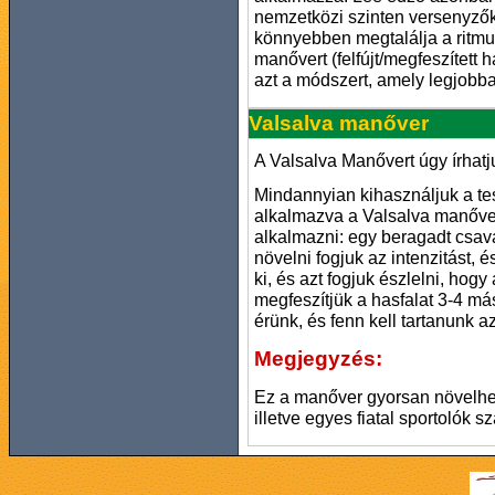
nemzetközi szinten versenyzők 
könnyebben megtalálja a ritmust
manővert (felfújt/megfeszített 
azt a módszert, amely legjobb
Valsalva manőver
A Valsalva Manővert úgy írhatjuk
Mindannyian kihasználjuk a te
alkalmazva a Valsalva manőve
alkalmazni: egy beragadt csava
növelni fogjuk az intenzitást,
ki, és azt fogjuk észlelni, hog
megfeszítjük a hasfalat 3-4 má
érünk, és fenn kell tartanunk az
Megjegyzés:
Ez a manőver gyorsan növelhet
illetve egyes fiatal sportolók