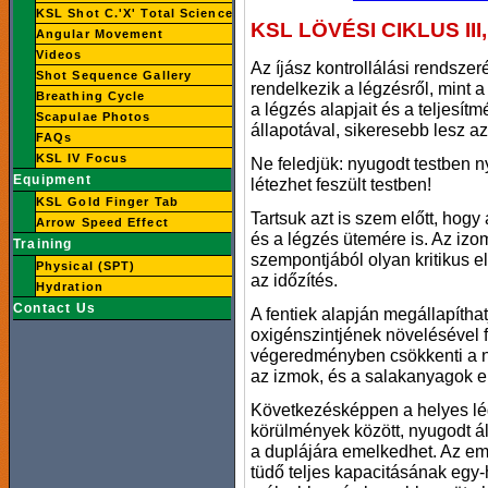
KSL Shot C.'X' Total Science
KSL LÖVÉSI CIKLUS II
Angular Movement
Videos
Az íjász kontrollálási rendsze
Shot Sequence Gallery
rendelkezik a légzésről, mint a
Breathing Cycle
a légzés alapjait és a teljesítm
Scapulae Photos
állapotával, sikeresebb lesz a
FAQs
KSL IV Focus
Ne feledjük: nyugodt testben 
Equipment
létezhet feszült testben!
KSL Gold Finger Tab
Tartsuk azt is szem előtt, hog
Arrow Speed Effect
és a légzés ütemére is. Az izo
Training
szempontjából olyan kritikus e
Physical (SPT)
az időzítés.
Hydration
Contact Us
A fentiek alapján megállapíth
oxigénszintjének növelésével f
végeredményben csökkenti a ny
az izmok, és a salakanyagok el
Következésképpen a helyes lég
körülmények között, nyugodt á
a duplájára emelkedhet. Az emb
tüdő teljes kapacitásának egy