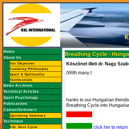
Home
Breathing Cycle - Hunga
About Us
Köszönet illeti dr. Nagy Szab
Our Objective
Coaching Philosophy
(With many t
Sport & Spirituality
Testimonials
News Archives
Technical Articles
Sport Psychology
hanks to our Hungarian friends
Publications
Breathing Cycle into Hungarian
Camps/Seminars
Upcoming Seminars
Technique
click her to retur
KSL Shot Cycle