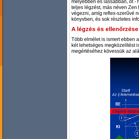
mélyebben és lassabban, öt - h
teljes légzést, más néven Zen 
végezni, amíg reflex-szerűvé ne
könyvben, és sok részletes info
A légzés és ellenőrzése
Több elmélet is ismert ebben 
két lehetséges megközelítést i
megértéséhez kövessük az alá