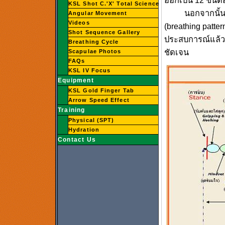
ออกเป็น 12 ขั้น
KSL Shot C.'X' Total Science
นอกจากนั้นเราจ
Angular Movement
Videos
(breathing pattern
Shot Sequence Gallery
ประสบการณ์แล้ว
Breathing Cycle
ชัดเจน
Scapulae Photos
FAQs
KSL IV Focus
Equipment
KSL Gold Finger Tab
Arrow Speed Effect
Training
Physical (SPT)
Hydration
Contact Us