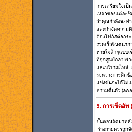
การเตรียมใจเป็น
เหลวของแต่ละช็อ
ว่าคุณกำลังจะทำ
และกำจัดความคิด
ต้องโฟกัสต่อกระ
รวดเร็วจินตนากา
หายใจลึกๆแบบเซ็น
ที่จุดศูนย์กลางร
และบริเวณไหล่ เป
ระหว่างการฝึกซ
แข่งขันจะได้ไม่
ความตื่นตัว (aw
5. การเซ็ตอัพ 
ขั้นตอนถัดมาหลั
ร่างกายควรถูกจั