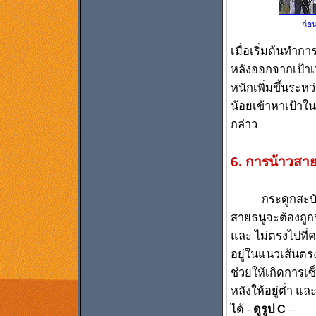
ก่อน
เมื่อเริ่มต้นทำก
หลังออกจากเป้าเพื
หนักเพิ่มขึ้นระห
น้อยเข้าหาเป้าใ
กล่าว
6. การน้าวสา
กระดูกสะบักหลั
สายธนูจะต้องถูก
และ ไม่ตรงไปที่ค
อยู่ในแนวเส้นตรงห
ช่วยให้เกิดการเ
หลังให้อยู่ต่ำ แล
ได้ -
ดูรูป C
–
กฎข