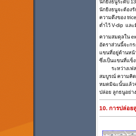
นักยิงธนูระดับ 
นักยิงธนูจะต้องร
ความตึงของ trice
ต่ำไว้ V-dip และม
ความสมดุลใน exp
อัตราส่วนนี้จะกร
แขนที่อยู่ด้านห
ซึ่งเป็นแขนที่แข
ระหว่างเฟสต้อง
สมบูรณ์ ความคิดเก
หมดมิฉะนั้นแล้วจ
ปล่อย ลูกธนูอย่า
10. การปล่อยล