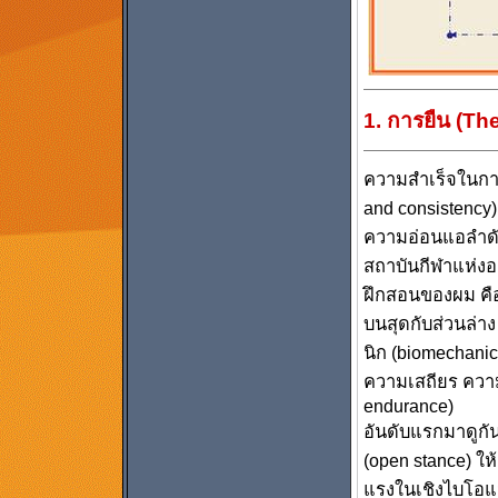
1. การยืน (Th
ความสำเร็จในการ
and consistency
ความอ่อนแอลำดับ
สถาบันกีฬาแห่งออส
ฝึกสอนของผม คือ
บนสุดกับส่วนล่
นิก (biomechanic)
ความเสถียร ความ
endurance)
อันดับแรกมาดูกั
(open stance) ให้
แรงในเชิงไบโอแ