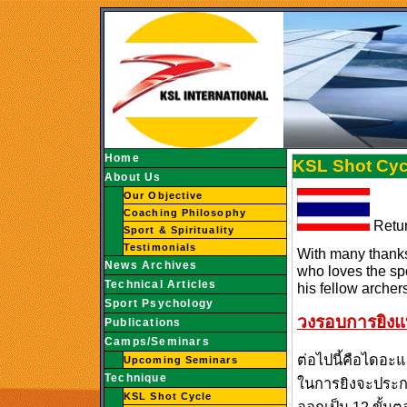
Home
KSL Shot Cycl
About Us
Our Objective
Coaching Philosophy
Retur
Sport & Spirituality
Testimonials
With many thanks
News Archives
who loves the sp
Technical Articles
his fellow archer
Sport Psychology
วงรอบการยิงแ
Publications
Camps/Seminars
ต่อไปนี้คือไดอ
Upcoming Seminars
Technique
ในการยิงจะประก
KSL Shot Cycle