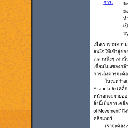
การเ
จะ
ยอ
ทำ
เป
ธน
เมื่อเรารวมความส
สนใจให้เข้าสู่ช่อ
เวลาหนึ่งๆ เท่านั
เชื่อมโยงของกล้า
การเล็งควรจะต้อง
ในระหว่างเฟส e
Scapula จะเคลื่
หน้าอกจะผายออกใ
สิ่งนี้เป็นการเคล
of Movement” สิ่
คลิกเกอร์
เราจะต้องเข้าใจ