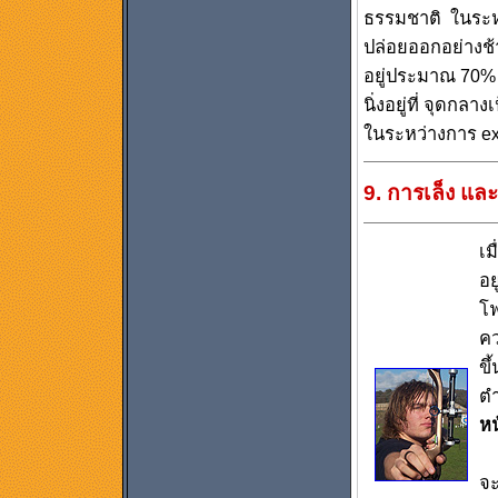
ธรรมชาติ ในระห
ปล่อยออกอย่างช
อยู่ประมาณ 70%
นิ่งอยู่ที่ จุดกล
ในระหว่างการ exp
9. การเล็ง แ
เม
อย
โฟ
คว
ขึ
ตำ
หน
ร
จะ