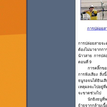
การปล่อยส
การปล่อยสายจะต้
ต้องไม่มาจากการผ
น้าวสาย การปล่อ
ตอนที่ 9
การคลิ๊กของคลิกเ
การฟังเสียง สิ่งน
ธนูรอจนได้ยินเส
เหตุผลจะไปอยู่ที
จะขาดช่วงไป
นักยิงธนูที่พยา
ย้ายจากกล้ามเนื้อห