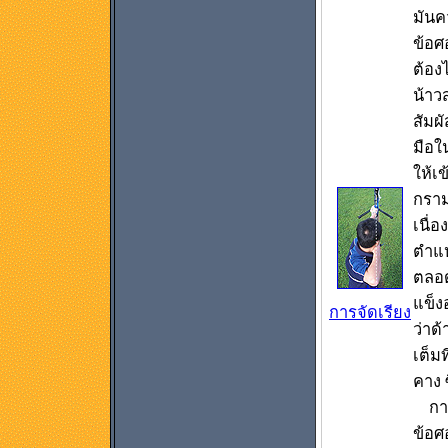
มันค
ข้อศ
ต้อง
น้าว
สัมผ
มือใ
ให้เ
กราม
เนื่อ
ตำแห
ตลอด 
แข็งอ
การจัดเรียง
ว่าด
เต็มท
คาง 
การเ
ข้อศ